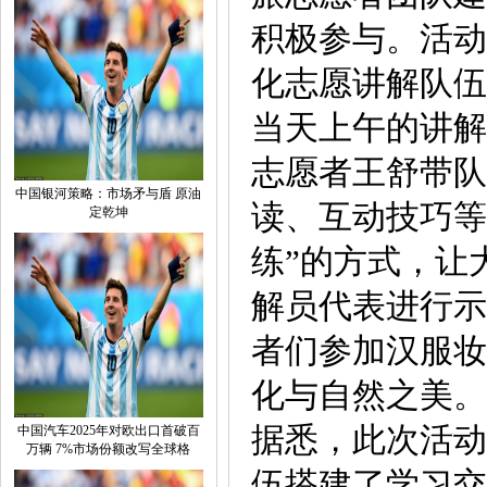
积极参与。活动
化志愿讲解队伍
当天上午的讲解
志愿者王舒带队
中国银河策略：市场矛与盾 原油
读、互动技巧等
定乾坤
练”的方式，让
解员代表进行示
者们参加汉服妆
化与自然之美。
据悉，此次活动
中国汽车2025年对欧出口首破百
万辆 7%市场份额改写全球格
伍搭建了学习交