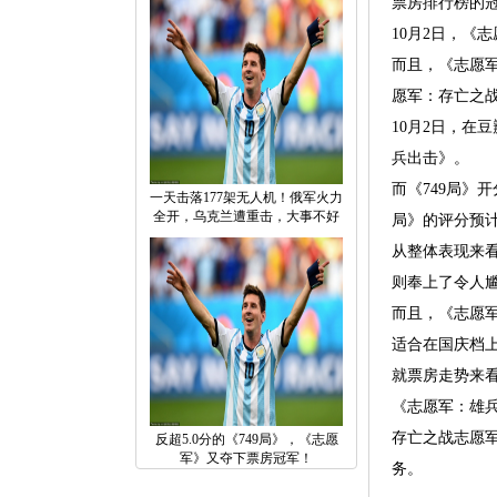
票房排行榜的
10月2日，《
而且，《志愿军
愿军：存亡之
10月2日，在
兵出击》。
而《749局》
一天击落177架无人机！俄军火力
全开，乌克兰遭重击，大事不好
局》的评分预
从整体表现来
则奉上了令人
而且，《志愿
适合在国庆档
就票房走势来看
《志愿军：雄
存亡之战志愿
反超5.0分的《749局》，《志愿
军》又夺下票房冠军！
务。