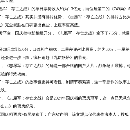
冠军宝座。
志愿军：存亡之战》的单日票房收入约为1.3亿元，而位居第二的《749局》
：存亡之战》其实并没有排片优势，《志愿军：存亡之战》的排片占比为21
战》完全就胜在口碑更出色些，上座率更高些。
豆瓣平台，国庆档电影相继开分，《志愿军：存亡之战》拿下了7.5分，
开分却只拿到5.0分，口碑相当糟糕，二星差评占比最高，约为30%，一星差
计还会进一步下跌，疯狂追赶《九层妖塔》的节奏。
看，《志愿军：存亡之战》的确是一部合格的国产大片，战争场面震撼，可
尴尬的特效场面。
军：存亡之战》的故事也更具可看性，剧情节奏紧凑，这一部新作的故事
上映。
，《志愿军：存亡之战》会是2024年国庆档的票房冠军，这一点已无悬
兵出击》的票房纪录。
军国庆档票房749局发布于：广东省声明：该文观点仅代表作者本人，搜